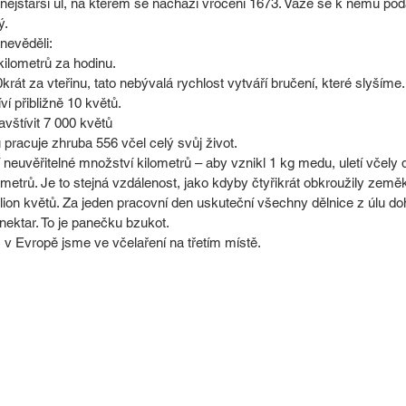
nejstarší úl, na kterém se nachází vročení 1673. Váže se k němu podá
ý.
nevěděli:
 kilometrů za hodinu.
krát za vteřinu, tato nebývalá rychlost vytváří bručení, které slyšíme.
ví přibližně 10 květů.
vštívit 7 000 květů
 pracuje zhruba 556 včel celý svůj život.
tí neuvěřitelné množství kilometrů – aby vznikl 1 kg medu, uletí včel
etrů. Je to stejná vzdálenost, jako kdyby čtyřikrát obkroužily zeměko
lion květů. Za jeden pracovní den uskuteční všechny dělnice z úlu 
nektar. To je panečku bzukot.
, v Evropě jsme ve včelaření na třetím místě.