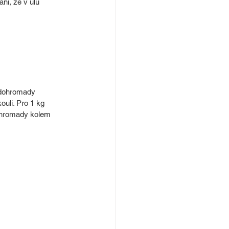
ní, že v úlu 
y dohromady 
uli. Pro 1 kg 
dohromady kolem 