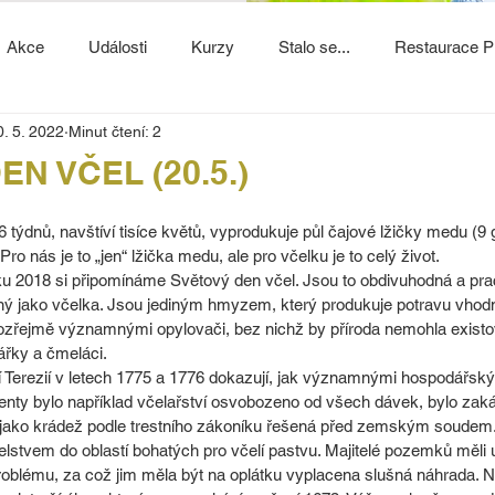
Akce
Události
Kurzy
Stalo se...
Restaurace P
0. 5. 2022
Minut čtení: 2
N VČEL (20.5.)
6 týdnů, navštíví tisíce květů, vyprodukuje půl čajové lžičky medu (9
ro nás je to „jen“ lžička medu, ale pro včelku je to celý život.
u 2018 si připomínáme Světový den včel. Jsou to obdivuhodná a prac
ilný jako včelka. Jsou jediným hmyzem, který produkuje potravu vhod
řejmě významnými opylovači, bez nichž by příroda nemohla existova
tářky a čmeláci.
 Terezií v letech 1775 a 1776 dokazují, jak významnými hospodářským
tenty bylo například včelařství osvobozeno od všech dávek, bylo zak
o jako krádež podle trestního zákoníku řešená před zemským soudem.
stvem do oblastí bohatých pro včelí pastvu. Majitelé pozemků měli 
roblému, za což jim měla být na oplátku vyplacena slušná náhrada. 