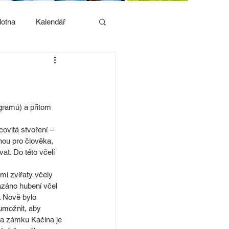
lotna
Kalendář
 gramů) a přitom 
ovitá stvoření – 
nou pro člověka, 
t. Do této včelí 
i zvířaty včely 
ázáno hubení včel 
 Nově bylo 
umožnit, aby 
Na zámku Kačina je 