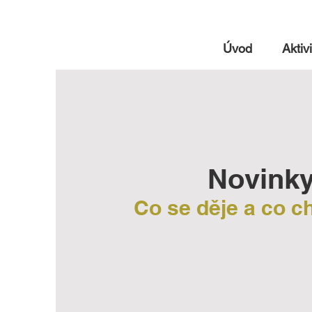
Úvod
Aktivi
Novink
Co se děje a co 