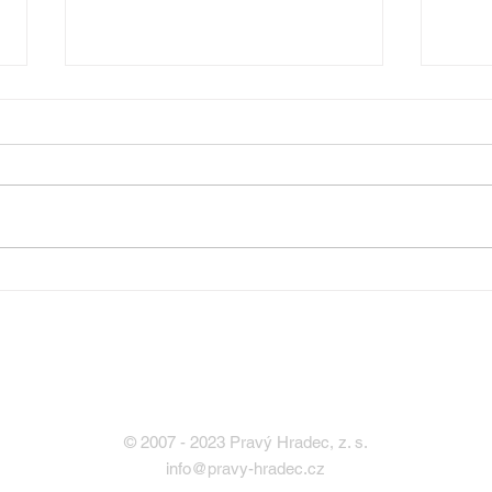
Hledáme specialistu pro
správu soc. sítí
© 2007 - 2023 Pravý Hradec, z. s.
info@pravy-hradec.cz