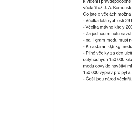
k vidění i pravděpodobně 
včelařil už J. A. Komensk
Co jste o včelách možná 
- Včelka létá rychlostí 29
- Včelka mávne křídly 200
- Za jedinou minutu navští
- na 1 gram medu musí na
- K nasbírání 0,5 kg medu
- Pilné včelky za den ule
úctyhodných 150 000 kilom
medu obvykle navštíví mi
150 000 výprav pro pyl a 
- Češi jsou národ včelařů