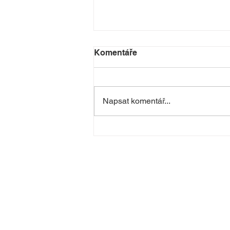
Komentáře
Napsat komentář...
Taneční příměstské tábory