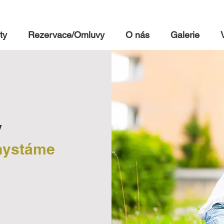
ty
Rezervace/Omluvy
O nás
Galerie
y
chystáme