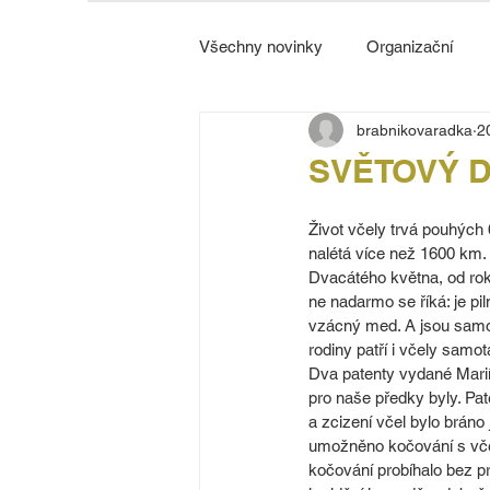
Všechny novinky
Organizační
brabnikovaradka
2
Strážnice
SVĚTOVÝ DE
Život včely trvá pouhých 
nalétá více než 1600 km. P
Dvacátého května, od rok
ne nadarmo se říká: je p
vzácný med. A jsou samoz
rodiny patří i včely samo
Dva patenty vydané Marií
pro naše předky byly. Pa
a zcizení včel bylo brán
umožněno kočování s včel
kočování probíhalo bez p