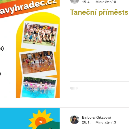
15. 4.
Minut čtení: 0
Taneční příměsts
Barbora Křikavová
26. 1.
Minut čtení: 3