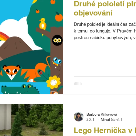
Druhé pololetí pl
objevování
Druhé pololetí je ideální čas za
k tomu, co funguje. V Pravém Hr
pestrou nabídku pohybových, vz
podporují zdravý pohyb, fantazii
Barbora Křikavová
20. 1.
Minut čtení: 1
Lego Hernička v 