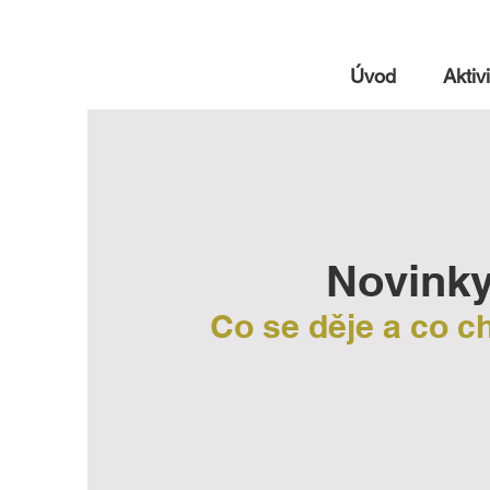
Úvod
Aktivi
Novink
Co se děje a co 