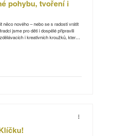
né pohybu, tvoření i
čít něco nového – nebo se s radostí vrátit
adci jsme pro děti i dospělé připravili
dělávacích i kreativních kroužků, které
, zvídavost i společné trávení času.
Klíčku!