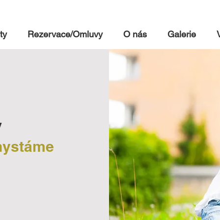
ty
Rezervace/Omluvy
O nás
Galerie
y
chystáme