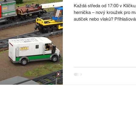
Každá středa od 17:00 v Klíčku, ná
hernička – nový kroužek pro ma
autíček nebo vlaků? Přihlašová
hernička je složený z jednotliv
problém naskočit kdykoliv. Každé 
budeme stavět autíčka, jindy vlaky a celé kolejiště, občas podle návodu,
a často úplně podle vlastní fan