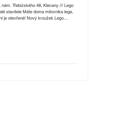
m. Třebízského 48, Klecany /// Lego
lé stavitele Máte doma milovníka lega,
ní je otevřené! Nový kroužek Lego
ých na sobě nezávislých lekcí, takže není
setkání bude mít své téma – jednou
tazie. Lekce jsou otevřené