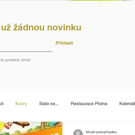
t už žádnou novinku
Přihlásit
na uvedený email.
ti
Kurzy
Stalo se...
Restaurace Plotna
Kalendá
klicek-pravyhradec