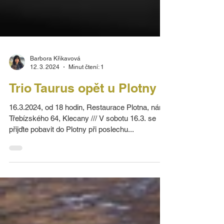
Barbora Křikavová
12. 3. 2024
Minut čtení: 1
Trio Taurus opět u Plotny
16.3.2024, od 18 hodin, Restaurace Plotna, nám.
Třebízského 64, Klecany /// V sobotu 16.3. se
přijďte pobavit do Plotny při poslechu...