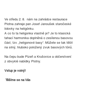
Ve středu 2. 8.  nám na zahrádce restaurace 
Plotna zahraje pan Josef Janoušek staročeské 
lidovky na heligónku. 
A co to ta heligonka vlastně je? Je to klasická 
tahací harmonika doplněná o zesílenou basovou 
část, tzv. „heligonové basy“. Můžete se tak těšit 
na silný, hluboko položený zvuk basových tónů. 
Na čepu bude Plzeň a Krušovice a občerstvení 
z obvyklé nabídky Plotny.
Vstup je volný!
 Těšíme se na Vás 