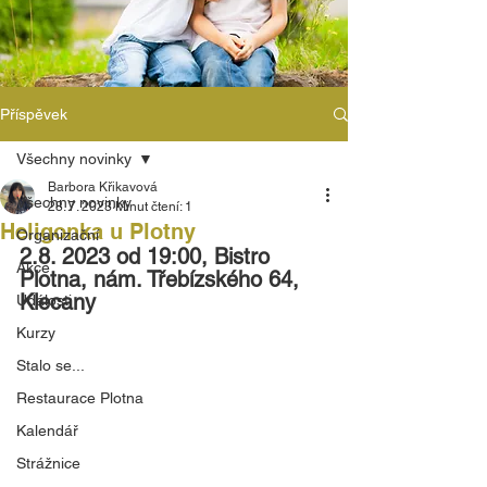
Příspěvek
Všechny novinky
Barbora Křikavová
Všechny novinky
28. 7. 2023
Minut čtení: 1
Heligonka u Plotny
Organizační
2.8. 2023 od 19:00, Bistro 
Akce
Plotna, nám. Třebízského 64, 
Klecany
Události
Kurzy
Stalo se...
Restaurace Plotna
Kalendář
Strážnice