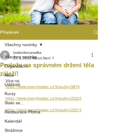
Příspěvek
Všechny novinky
brabnikovaradka
Všechny novinky
25. 5. 2022
Minut čtení: 1
Protože na správném držení těla
Organizační
záleží!
Akce
Více na: 
Události
https://www.pravyhradec.cz/krouzky/9874
Kurzy
https://www.pravyhradec.cz/krouzky/22221
Stalo se...
https://www.pravyhradec.cz/krouzky/22211
Restaurace Plotna
Kalendář
Strážnice