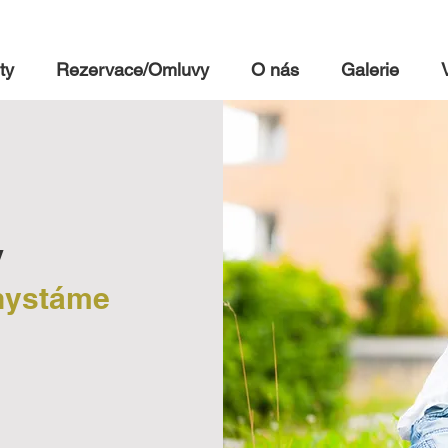
ty
Rezervace/Omluvy
O nás
Galerie
y
chystáme