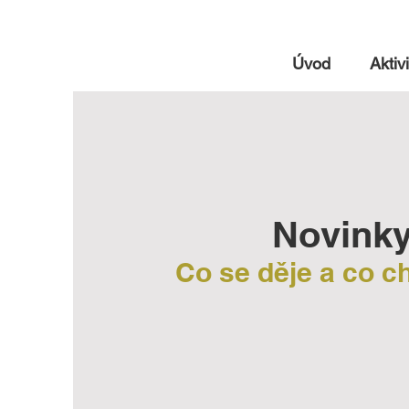
Úvod
Aktivi
Novink
Co se děje a co 