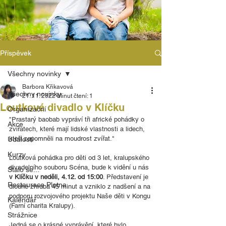
Příspěvek
Všechny novinky
Barbora Křikavová
Všechny novinky
21. 11. 2022
Minut čtení: 1
Loutkové divadlo v Klíčku
Organizační
"Prastarý baobab vypráví tři africké pohádky o 
Akce
zvířatech, které mají lidské vlastnosti a lidech, 
kteří zapomněli na moudrost zvířat."
Události
Kurzy
Loutková pohádka pro děti od 3 let, kralupského 
divadelního souboru Scéna, bude k vidění u nás
Stalo se...
v Klíčku v neděli, 4.12. od 15:00
. Představení je 
Restaurace Plotna
dlouhé zhruba 45 minut a vzniklo z nadšení a na 
podporu rozvojového projektu Naše děti v Kongu 
Kalendář
(Farní charita Kralupy). 
Strážnice
Jedná se o krásné vyprávění, které bylo 