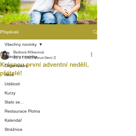
Příspěvek
Všechny novinky
Barbora Křikavová
Všechny novinky
30. 11. 2025
Minut čtení: 2
Krásnou první adventní neděli,
Organizační
přátelé!
Akce
Události
Kurzy
Stalo se...
Restaurace Plotna
Kalendář
Strážnice