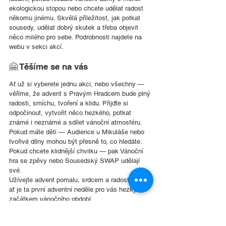
ekologickou stopou nebo chcete udělat radost 
někomu jinému. Skvělá příležitost, jak potkat 
sousedy, udělat dobrý skutek a třeba objevit 
něco milého pro sebe. Podrobnosti najdete na 
webu v sekci akcí.
🤗 Těšíme se na vás
Ať už si vyberete jednu akci, nebo všechny — 
věříme, že advent s Pravým Hradcem bude plný 
radosti, smíchu, tvoření a klidu. Přijďte si 
odpočinout, vytvořit něco hezkého, potkat 
známé i neznámé a sdílet vánoční atmosféru.
Pokud máte děti — Audience u Mikuláše nebo 
tvořivé dílny mohou být přesně to, co hledáte. 
Pokud chcete klidnější chvilku — pak Vánoční 
hra se zpěvy nebo Sousedský SWAP udělají 
své.
Užívejte advent pomalu, srdcem a radostí — a 
ať je ta první adventní neděle pro vás hezkým 
začátkem vánočního období.
S láskou, tým Pravého Hradce ✨