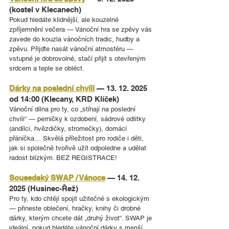
(kostel v Klecanech)
Pokud hledáte klidnější, ale kouzelné 
zpříjemnění večera — Vánoční hra se zpěvy vás 
zavede do kouzla vánočních tradic, hudby a 
zpěvu. Přijďte nasát vánoční atmosféru — 
vstupné je dobrovolné, stačí přijít s otevřeným 
srdcem a teple se obléct. 
Dárky na poslední chvíli
 — 13. 12. 2025 
od 14:00 (Klecany, KRD Klíček)
Vánoční dílna pro ty, co „stíhají na poslední 
chvíli“ — perníčky k ozdobení, sádrové odlitky 
(andílci, hvězdičky, stromečky), domácí 
přáníčka… Skvělá příležitost pro rodiče i děti, 
jak si společně tvořivě užít odpoledne a udělat 
radost blízkým. BEZ REGISTRACE!
Sousedský SWAP / Vánoce
 — 14. 12. 
2025 (Husinec-Řež)
Pro ty, kdo chtějí spojit užitečné s ekologickým 
— přineste oblečení, hračky, knihy či drobné 
dárky, kterým chcete dát „druhý život“. SWAP je 
ideální, pokud hledáte vánoční dárky s menší 