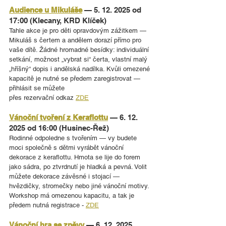
Audience u Mikuláše
 — 5. 12. 2025 od 
17:00 (Klecany, KRD Klíček)
Tahle akce je pro děti opravdovým zážitkem — 
Mikuláš s čertem a andělem dorazí přímo pro 
vaše dítě. Žádné hromadné besídky: individuální 
setkání, možnost „vybrat si“ čerta, vlastní malý 
„hříšný“ dopis i andělská nadílka. Kvůli omezené 
kapacitě je nutné se předem zaregistrovat — 
přihlásit se můžete 
přes rezervační odkaz 
ZDE
Vánoční tvoření z Keraflottu
 — 6. 12. 
2025 od 16:00 (Husinec-Řež)
Rodinné odpoledne s tvořením — vy budete 
moci společně s dětmi vyrábět vánoční 
dekorace z keraflottu. Hmota se lije do forem 
jako sádra, po ztvrdnutí je hladká a pevná. Volit 
můžete dekorace závěsné i stojací — 
hvězdičky, stromečky nebo jiné vánoční motivy. 
Workshop má omezenou kapacitu, a tak je 
předem nutná registrace - 
ZDE
Vánoční hra se zpěvy
 — 6. 12. 2025 