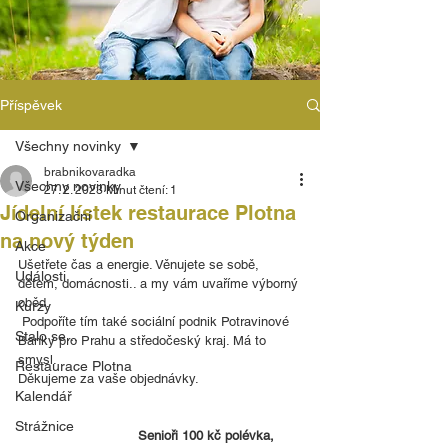
Příspěvek
Všechny novinky
brabnikovaradka
Všechny novinky
27. 2. 2023
Minut čtení: 1
Jídelní lístek restaurace Plotna
Organizační
na nový týden
Akce
Ušetřete čas a energie. Věnujete se sobě, 
Události
dětem, domácnosti.. a my vám uvaříme výborný 
oběd.
Kurzy
 Podpoříte tím také sociální podnik Potravinové 
Stalo se...
Banky pro Prahu a středočeský kraj. Má to 
smysl.
Restaurace Plotna
Děkujeme za vaše objednávky. 
Kalendář
Strážnice
Senioři 100 kč polévka, 