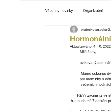
Všechny novinky
Organizační
brabnikovaradka
2
Strážnice
Hormonální 
Aktualizováno:
4. 10. 2022
Milé ženy,
avizovaný seminář
 Máme dokonce dva
pro maminky s dětmi
 večerních hodinác
Ranní 
začíná již ve 
 h. a bude mít 7 setkání p