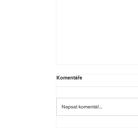
Komentáře
Napsat komentář...
Taneční příměstské tábory