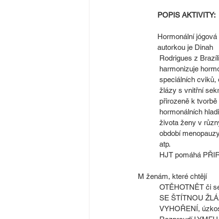
POPIS AKTIVITY:
Hormonální jógová t
autorkou je Dinah
 Rodrigues z Brazí
 harmonizuje hormo
 speciálních cviků,
 žlázy s vnitřní se
 přirozeně k tvorb
 hormonálních hlad
 života ženy v růz
 období menopauzy,
 atp.
 HJT pomáhá P
M ženám, které chtějí
 OTĚHOTNĚT či 
 SE ŠTÍTNOU ŽLÁ
 VYHOŘENÍ, úzkost