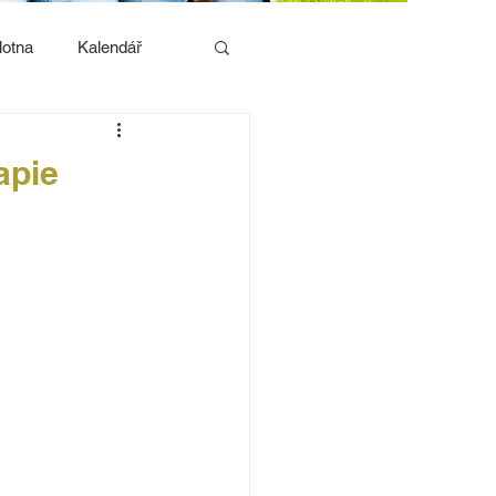
lotna
Kalendář
apie