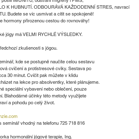
 posílí IMUNITU, odstraní migrény i PMS,
LO K HUBNUTÍ. ODBOURÁVÁ KAŽDODENNÍ STRES, navrací
U. Budete se víc usmívat a cítit se spokojeně!
hormony přirozenou cestou do rovnováhy!
asické jógy má VELMI RYCHLÉ VÝSLEDKY.
 předchozí zkušenosti s jógou.
seminář, kde se postupně naučíte celou sestavu
hová cvičení a protistresové cviky. Sestava po
 cca 30 minut. Cvičit pak můžete v klidu
házet na lekce pro absolventky, které plánujeme.
né speciální vybavení nebo oblečení, pouze
ní. Blahodárné účinky této metody využijete
raví a pohodu po celý život.
nzie.com
ás seminář vhodný na telefonu 725 718 816
ktorka hormonální jógové terapie, Ing.