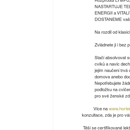
 Rozproudí LYMFU,
 NASTARTUJE TE
 ENERGII a VITALIT
 DOSTANEME vaše 
 Na rozdíl od kl
 Zvládnete ji i bez
 Stačí absolvovat 
 cviků a navíc dec
 jejím naučení trvá
 domova anebo doc
 Nepotřebujete žád
 podložku na cviče
 pro své ženské zd
Více na 
www.horte
konzultace, zda je pro v
 Těší se certifikované le