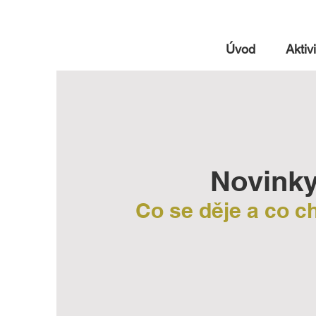
Úvod
Aktivi
Novink
Co se děje a co 