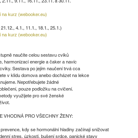
 2.11., 9.11., 16.11., 23.11. a 30.11.
í na kurz (webooker.eu)
 21.12., 4.1., 11.1., 18.1., 25.1.)
í na kurz (webooker.eu)
stupně naučíte celou sestavu cviků
ie, harmonizaci energie a čaker a navíc
 cviky. Sestava po jejím naučení trvá cca
žete v klidu domova anebo docházet na lekce
lánujeme. Nepotřebujete žádné
 oblečení, pouze podložku na cvičení.
metody využijete pro své ženské
život.
JE VHODNÁ PRO VŠECHNY ŽENY:
jako prevence, kdy se hormonální hladiny začínají snižovat
odenní stres, úzkosti, bušení srdce, panické stavy