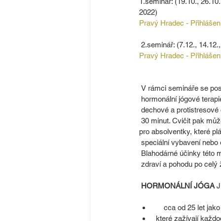
1.seminář: (19.10., 26.10.,
2022)
Pravý Hradec - Přihlášen
 2.seminář: (7.12., 14.12.,
Pravý Hradec - Přihlášen
 V rámci semináře se po
 hormonální jógové terap
 dechové a protistresové
 30 minut. Cvičit pak mů
pro absolventky, které p
 speciální vybavení nebo
 Blahodárné účinky této 
 zdraví a pohodu po celý 
 HORMONÁLNÍ JÓGA
 
     cca od 25 let 
 které zažívají každ