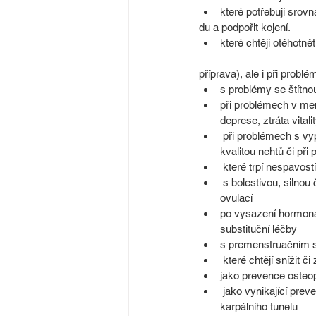
které potřebují srov
du a podpořit kojení.
které chtějí otěhotnět
příprava), ale i při probl
s problémy se štítno
při problémech v me
deprese, ztráta vital
 při problémech s vypadáváním vlasů, špatnou 
kvalitou nehtů či při
 které trpí nespavostí
 s bolestivou, silnou či chybějící menstruací či 
ovulací
po vysazení hormonál
substituční léčby
s premenstruačním
 které chtějí snížit 
jako prevence osteo
 jako vynikající prevence a léčba syndromu 
karpálního tunelu