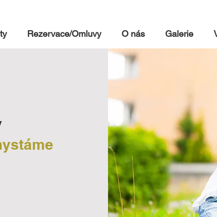
ty
Rezervace/Omluvy
O nás
Galerie
y
chystáme