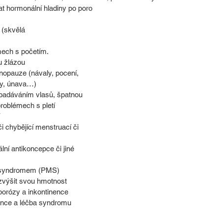
nat hormonální hladiny po poro
 (skvělá 
émech s početím.
u žlázou
nopauze (návaly, pocení, 
ity, únava…)
 problémech s pletí
ní antikoncepce či jiné 
 syndromem (PMS)
či zvýšit svou hmotnost
porózy a inkontinence