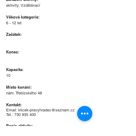
aktivity, Vzdělávací
Věková kategorie:
6 - 12 let
Začátek:
Konec:
Kapacita:
10
Místo konání:
nám. Třebízského 48
Kontakt:
Email:
klicek-pravyhradec@seznam.cz
Tel.:
730 935 400
Popis aktivity:
Sobotní ochutnávka fyziky a techniky pro školáky 1.
stupně, kde kromě hlavních témat, budeme vyrábět