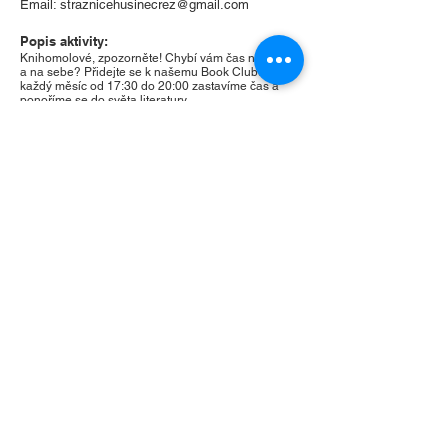
Email:
straznicehusinecrez@gmail.com
Popis aktivity:
Knihomolové, zpozorněte! Chybí vám čas na knihu
a na sebe? Přidejte se k našemu Book Clubu, kde
každý měsíc od 17:30 do 20:00 zastavíme čas a
ponoříme se do světa literatury.
Každé setkání má své vlastní téma, tentokrát nás
čeká večer na téma poezie.
Vezměte sbírku nebo jednu báseň, která Vás v
životě nějak oslavila a přijďte si o nich popovídat.
Čeká nás také průlet poetickým světem obecně,
takže si rozšíříte obzory :)
Čeká vás skvělá společnost, neformální diskuze o
knihách, postavách i všem, co nám příběhy
přinesou – plus trocha toho občerstvení, protože
číst na lačný žaludek nejde. Přijďte si užít večer pro
sebe a s partou dalších knihožroutů!
Poznámky:
Naskočit do kroužku můžete kdykoliv! Vezměte
knihu a přijďte :)
Zpět na všechny aktivity