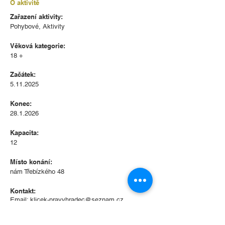
O aktivitě
Zařazení aktivity:
Pohybové, Aktivity
Věková kategorie:
18 +
Začátek:
5.11.2025
Konec:
28.1.2026
Kapacita:
12
Místo konání:
nám Třebízkého 48
Kontakt:
Email:
klicek-pravyhradec@seznam.cz
Tel.:
730 935 400