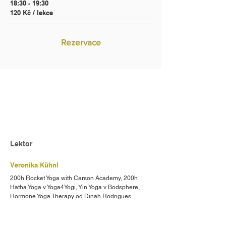
18:30 - 19:30
120 Kč / lekce
Rezervace
Lektor
Veronika Kühnl
200h Rocket Yoga with Carson Academy, 200h
Hatha Yoga v Yoga4Yogi, Yin Yoga v Bodsphere,
Hormone Yoga Therapy od Dinah Rodrigues