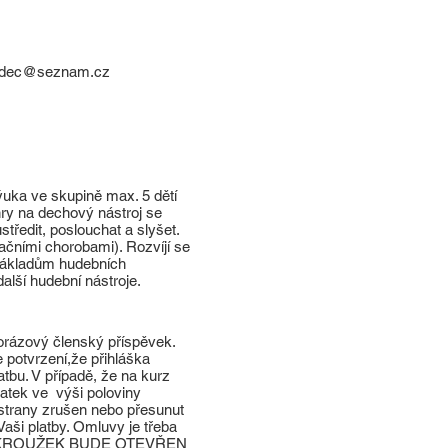
radec@seznam.cz
ýuka ve skupině max. 5 dětí
hry na dechový nástroj se
tředit, poslouchat a slyšet.
račními chorobami). Rozvíjí se
 základům hudebních
další hudební nástroje.
norázový členský příspěvek.
e potvrzení,že přihláška
tbu. V případě, že na kurz
atek ve výši poloviny
strany zrušen nebo přesunut
ši platby. Omluvy je třeba
né. KROUŽEK BUDE OTEVŘEN