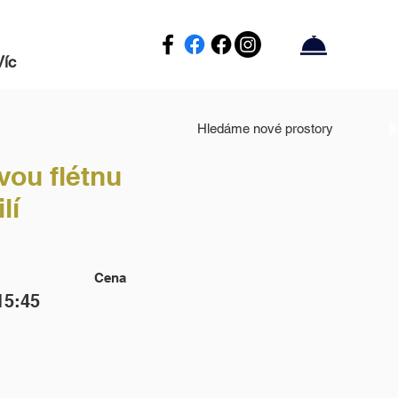
Víc
Hledáme nové prostory
vou flétnu
lí
Cena
15:45