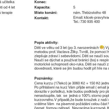
 učitelka
Konec:
i od 4 let
Kapacita:
5
 terapie
Místo konání:
nám. Třebízského 48
Email:
klicek-pravyh
Kontakt:
Tel.: 730 935 400
Popis aktivity:
Děti ve věku od 3 let (po 3. narozeninách
) V
metodou prof. Vaclava Žilky. Tvrdil, že pomocí 
zlepšuje zdraví i sebevědomí. Děti se naučí sous
Naučí se dýchat a používat bránici (boj s respi
motorické schopnosti oko-ruka. Děti se naučí
dovedností, které se jim budou hodit při hře na 
Poznámky:
Cena kurzu (17lekcí) je 3060 Kč + 150 Kč jed
Po přihlášení na kurz Vám přijde email ( email j
dorazila v pořádku), kde budou podklady pro pla
nenastoupíte, tak se jedná o 100% storno popl
kurzovného. V případě,že bude kroužek z naší 
vrátíme Vám na písemné požádání celou část Va
čerpat formou náhrad. Nevracíme kurzov