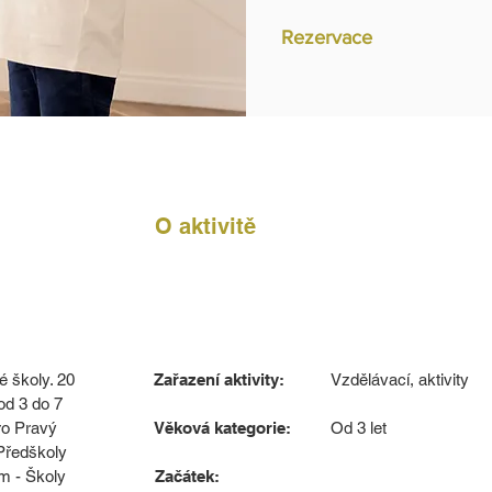
Rezervace
O aktivitě
 školy. 20
Zařazení aktivity:
Vzdělávací, aktivity
od 3 do 7
ro Pravý
Věková kategorie:
Od 3 let
Předškoly
m - Školy
Začátek: