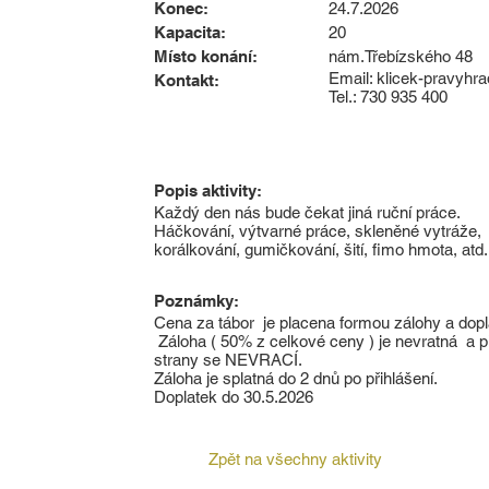
Konec:
24.7.2026
Kapacita:
20
Místo konání:
nám.Třebízského 48
Email:
klicek-pravyh
Kontakt:
Tel.: 730 935 400
Popis aktivity:
Každý den nás bude čekat jiná ruční práce.
Háčkování, výtvarné práce, skleněné vytráže, t
korálkování, gumičkování, šití, fimo hmota, atd.
Poznámky:
Cena za tábor je placena formou zálohy a dopl
Záloha ( 50% z celkové ceny ) je nevratná a př
strany se NEVRACÍ.
Záloha je splatná do 2 dnů po přihlášení.
Doplatek do 30.5.2026
Zpět na všechny aktivity