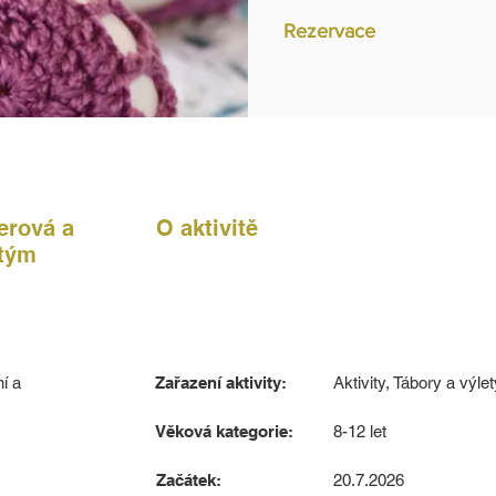
Rezervace
erová a
O aktivitě
 tým
í a
Zařazení aktivity:
Aktivity, Tábory a výlet
Věková kategorie:
8-12 let
Začátek:
20.7.2026