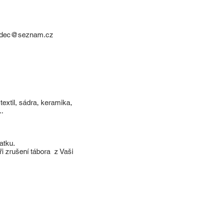
radec@seznam.cz
extil, sádra, keramika,
..
atku.
i zrušení tábora z Vaši