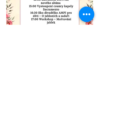
Divoká zahrada
Previous
Next
©
2007 - 2023
Pravý Hradec, z. s.
info@pravy-hradec.cz
Design UON7.com