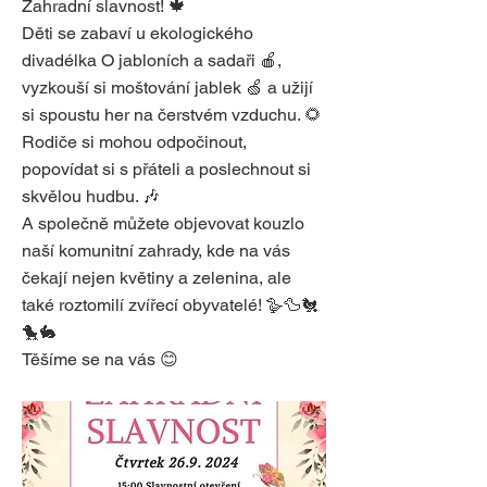
Zahradní slavnost! 🍁
Děti se zabaví u ekologického
divadélka O jabloních a sadaři 🍎,
vyzkouší si moštování jablek 🍏 a užijí
si spoustu her na čerstvém vzduchu. 🌻
Rodiče si mohou odpočinout,
popovídat si s přáteli a poslechnout si
skvělou hudbu. 🎶
A společně můžete objevovat kouzlo
naší komunitní zahrady, kde na vás
čekají nejen květiny a zelenina, ale
také roztomilí zvířecí obyvatelé! 🪿🦆🐔
🐤🐇
Těšíme se na vás 😊