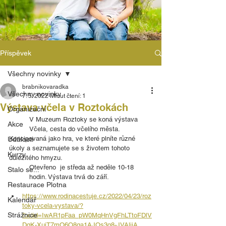
Příspěvek
Všechny novinky
brabnikovaradka
Všechny novinky
7. 5. 2022
Minut čtení: 1
Výstava včela v Roztokách
Organizační
V Muzeum Roztoky se koná výstava 
Akce
Včela, cesta do včelího města.
Koncipovaná jako hra, ve které plníte různé 
Události
úkoly a seznamujete se s životem tohoto 
Kurzy
důležitého hmyzu. 
Otevřeno  je středa až neděle 10-18 
Stalo se...
hodin. Výstava trvá do září. 
Restaurace Plotna
https://www.rodinacestuje.cz/2022/04/23/roz
Kalendář
toky-vcela-vystava/?
Strážnice
fbclid=IwAR1pFaa_pW0MqHnVgFhLTtoFDlV
DgK-XuiT7mO6O8ga1AJOs3q8-JVAljiA