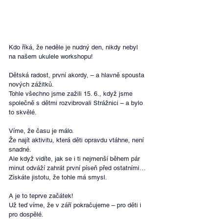
Kdo říká, že neděle je nudný den, nikdy nebyl 
na našem ukulele workshopu!
Dětská radost, první akordy, – a hlavně spousta 
nových zážitků.
Tohle všechno jsme zažili 15. 6., když jsme 
společně s dětmi rozvibrovali Strážnici – a bylo 
to skvělé.
Víme, že času je málo.
Že najít aktivitu, která děti opravdu vtáhne, není 
snadné.
Ale když vidíte, jak se i ti nejmenší během pár 
minut odváží zahrát první píseň před ostatními…
Získáte jistotu, že tohle má smysl.
A je to teprve začátek!
Už teď víme, že v září pokračujeme – pro děti i 
pro dospělé.