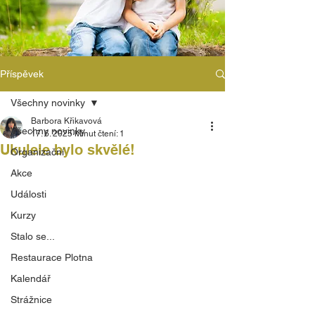
Příspěvek
Všechny novinky
Barbora Křikavová
Všechny novinky
17. 6. 2025
Minut čtení: 1
Ukulele bylo skvělé!
Organizační
Akce
Události
Kurzy
Stalo se...
Restaurace Plotna
Kalendář
Strážnice