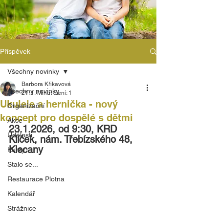
Příspěvek
Všechny novinky
Barbora Křikavová
Všechny novinky
21. 1.
Minut čtení: 1
Ukulele a hernička - nový
Organizační
koncept pro dospělé s dětmi
Akce
23.1.2026, od 9:30, KRD 
Události
Klíček, nám. Třebízského 48, 
Klecany
Kurzy
Stalo se...
Restaurace Plotna
Kalendář
Strážnice