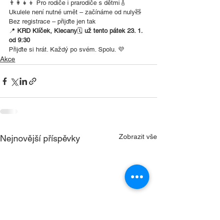
👨‍👩‍👧‍👦 Pro rodiče i prarodiče s dětmi🎸 
Ukulele není nutné umět – začínáme od nuly🧸 
Bez registrace – přijďte jen tak
📍 
KRD Klíček, Klecany
🗓 
už tento pátek 23. 1. 
od 9:30
Přijďte si hrát. Každý po svém. Spolu. 💜
Akce
Zobrazit vše
Nejnovější příspěvky