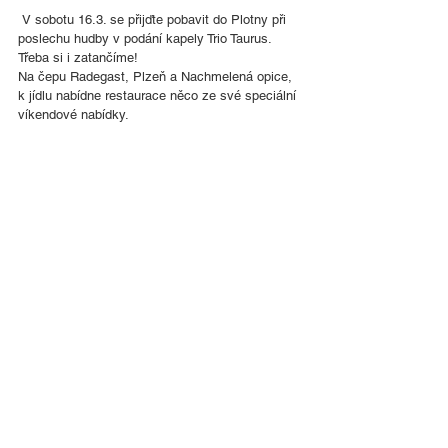
 V sobotu 16.3. se přijďte pobavit do Plotny při 
poslechu hudby v podání kapely Trio Taurus. 
Třeba si i zatančíme! 
Na čepu Radegast, Plzeň a Nachmelená opice, 
k jídlu nabídne restaurace něco ze své speciální 
víkendové nabídky.