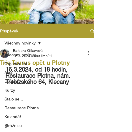
Příspěvek
Všechny novinky
Barbora Křikavová
Všechny novinky
12. 3. 2024
Minut čtení: 1
Trio Taurus opět u Plotny
Organizační
16.3.2024, od 18 hodin, 
Akce
Restaurace Plotna, nám. 
Třebízského 64, Klecany
Události
Kurzy
Stalo se...
Restaurace Plotna
Kalendář
Strážnice
///