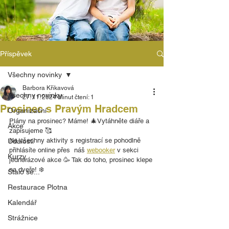
Příspěvek
Všechny novinky
Barbora Křikavová
Všechny novinky
27. 11. 2024
Minut čtení: 1
Prosinec s Pravým Hradcem
Organizační
Plány na prosinec? Máme! 🎄Vytáhněte diáře a 
Akce
zapisujeme 🥰
Na všechny aktivity s registrací se pohodlně 
Události
přihlásíte online přes  náš 
webooker
 v sekci 
Kurzy
jednorázové akce 🥳 Tak do toho, prosinec klepe 
na dveře! ❄️
Stalo se...
Restaurace Plotna
Kalendář
Strážnice