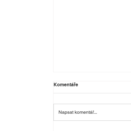
Komentáře
Napsat komentář...
Taneční příměstské tábory