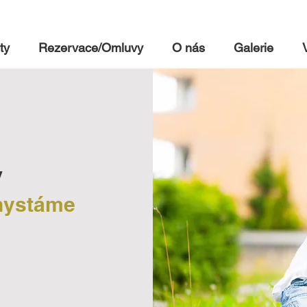
ty
Rezervace/Omluvy
O nás
Galerie
y
chystáme