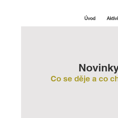
Úvod
Aktivi
Novink
Co se děje a co 