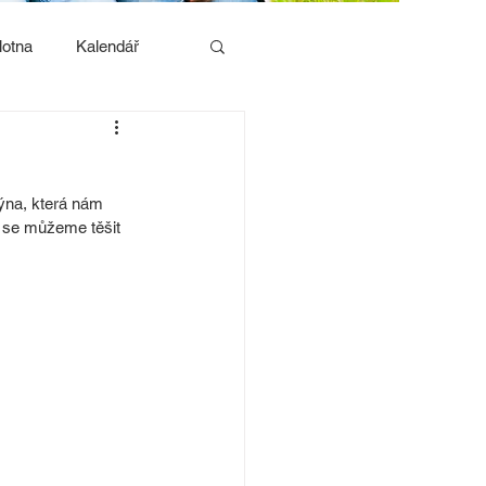
lotna
Kalendář
ýna, která nám 
k se můžeme těšit 