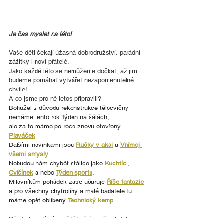
Je čas myslet na léto!
Vaše děti čekají úžasná dobrodružství, parádní 
zážitky i noví přátelé. 
Jako každé léto se nemůžeme dočkat, až jim 
budeme pomáhat vytvářet nezapomenutelné 
chvíle!
A co jsme pro ně letos připravili? 
Bohužel z důvodu rekonstrukce tělocvičny 
nemáme tento rok Týden na šálách, 
ale za to máme po roce znovu otevřený
Plaváček
! 
Dalšími novinkami jsou 
Ručky v akci
 a 
Vnímej 
všemi smysly
Nebudou nám chybět stálice jako 
Kuchtíci
, 
Cvičínek
 a nebo 
Týden sportu
.
Milovníkům pohádek zase učaruje 
Říše fantazie
a pro všechny chytrolíny a malé badatele tu 
máme opět oblíbený 
Technický kemp
.