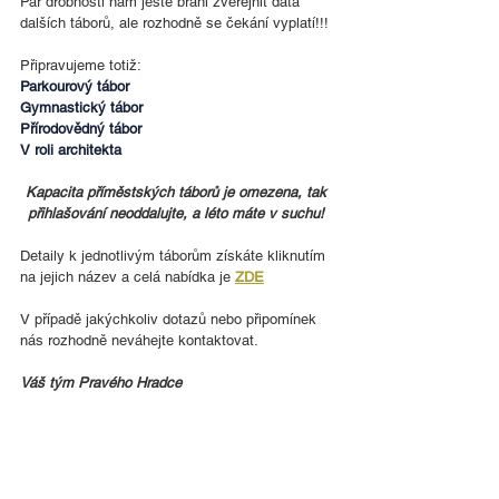
Pár drobností nám ještě brání zveřejnit data 
dalších táborů, ale rozhodně se čekání vyplatí!!!
Připravujeme totiž: 
Parkourový tábor
Gymnastický tábor
Přírodovědný tábor
V roli architekta
Kapacita příměstských táborů je omezena, tak 
přihlašování neoddalujte, a léto máte v suchu! 
Detaily k jednotlivým táborům získáte kliknutím 
na jejich název a celá nabídka je 
ZDE
V případě jakýchkoliv dotazů nebo připomínek 
nás rozhodně neváhejte kontaktovat.
Váš tým Pravého Hradce