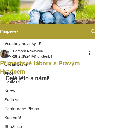
Příspěvek
Všechny novinky
Barbora Křikavová
Všechny novinky
28. 2. 2024
Minut čtení: 1
Příměstské tábory s Pravým
Organizační
Hradcem
Akce
Celé léto s námi!
Události
Kurzy
Stalo se...
Restaurace Plotna
Kalendář
Strážnice