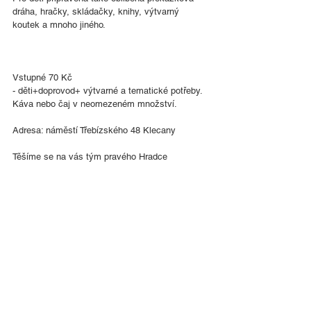
dráha, hračky, skládačky, knihy, výtvarný 
koutek a mnoho jiného.
Vstupné 70 Kč
- děti+doprovod+ výtvarné a tematické potřeby. 
Káva nebo čaj v neomezeném množství.
Adresa: náměstí Třebízského 48 Klecany
Těšíme se na vás tým pravého Hradce 