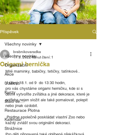
Příspěvek
Všechny novinky
brabnikovaradka
Všechny novinky
17. 1. 2022
Minut čtení: 1
Origami hernička
Organizační
Milé maminky, babičky, tetičky, tatínkové..
Akce
V úterý 18.1. od 9  do 13:30 hodin, 
Události
pro vás chystáme origami herničku, kde si s 
Kurzy
dětmi vytvoříte zvířátka a jiné dekorace, které je 
potřeba nejen složit ale také pomalovat, polepit 
Stalo se...
nebo jinak ozdobit.
Restaurace Plotna
 Pojďme společně poskládat vlastní Zoo nebo 
Kalendář
každý zvlášť svou originální dekoraci.
Strážnice
Pro děti připravená také oblíbená překážková 