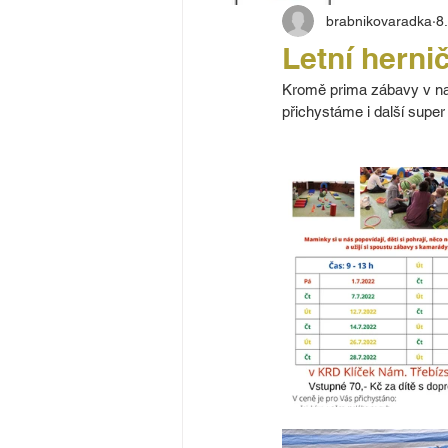
brabnikovaradka
8
Letní herni
Kromě prima zábavy v naš
přichystáme i další super v