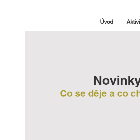
Úvod
Aktivi
Novink
Co se děje a co 