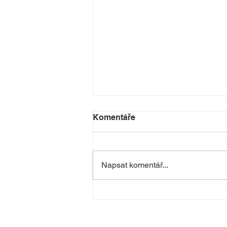
Komentáře
Napsat komentář...
Taneční příměstské tábory