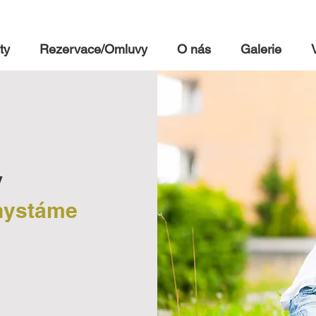
ty
Rezervace/Omluvy
O nás
Galerie
y
chystáme