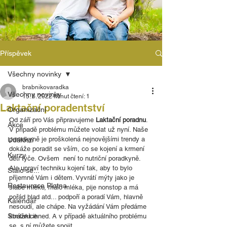
Příspěvek
Všechny novinky
brabnikovaradka
Všechny novinky
15. 6. 2022
Minut čtení: 1
Laktační poradentství
Organizační
Od září pro Vás připravujeme 
Laktační poradnu
. 
Akce
V případě problému můžete volat už nyní. Naše 
poradkyně je proškolená nejnovějšími trendy a 
Události
dokáže poradit se vším, co se kojení a krmení 
Kurzy
dětí týče. Ovšem  není to nutriční poradkyně. 
Ale upraví techniku kojení tak, aby to bylo 
Stalo se...
příjemné Vám i dětem. Vyvrátí mýty jako je 
Restaurace Plotna
slabé mléko, málo mléka, pije nonstop a má  
pořád hlad atd... podpoří a poradí Vám, hlavně 
Kalendář
nesoudí, ale chápe. Na vyžádání Vám předáme 
Strážnice
kontakt ihned. A v případě aktuálního problému 
se  s ní můžete spojit.