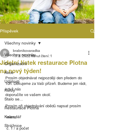
Příspěvek
Všechny novinky
brabnikovaradka
Všechny novinky
19. 8. 2022
Minut čtení: 1
Jídelní lístek restaurace Plotna
Organizační
na nový týden!
Akce
Prosím objednávat nejpozději den předem do
Události
10h. Děkujeme za Vaši přízeň. Budeme jen rádi, 
když nás
Kurzy
doporučíte ve vašem okolí.
Stalo se...
Prosím při objednávání obědů napsat prosím
Restaurace Plotna
Kalendář
 menu
Strážnice
 č. 1 / a počet