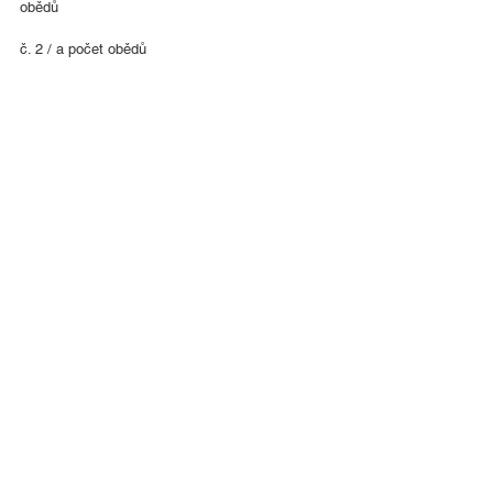
obědů
č. 2 / a počet obědů