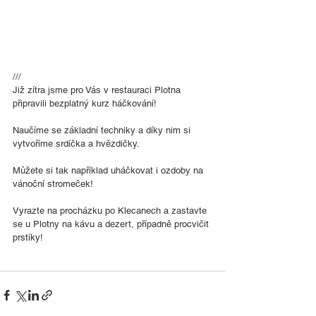
///
Již zítra jsme pro Vás v restauraci Plotna 
připravili bezplatný kurz háčkování!
Naučíme se základní techniky a díky nim si 
vytvoříme srdíčka a hvězdičky. 
Můžete si tak například uháčkovat i ozdoby na 
vánoční stromeček!
Vyrazte na procházku po Klecanech a zastavte 
se u Plotny na kávu a dezert, případně procvičit 
prstíky!