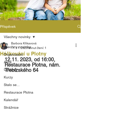
Příspěvek
Všechny novinky
Barbora Křikavová
Všechny novinky
11. 11. 2023
Minut čtení: 1
Háčkování u Plotny
Organizační
12.11. 2023, od 16:00, 
Akce
Restaurace Plotna, nám. 
Třebízského 64
Události
Kurzy
Stalo se...
Restaurace Plotna
Kalendář
Strážnice