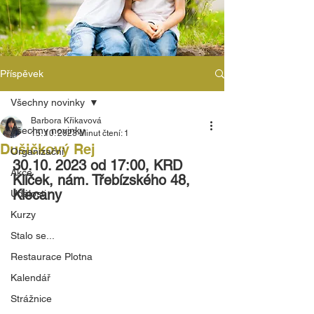
Příspěvek
Všechny novinky
Barbora Křikavová
Všechny novinky
15. 10. 2023
Minut čtení: 1
Dušičkový Rej
Organizační
30.10. 2023 od 17:00, KRD 
Akce
Klíček, nám. Třebízského 48, 
Klecany
Události
Kurzy
Stalo se...
Restaurace Plotna
Kalendář
Strážnice