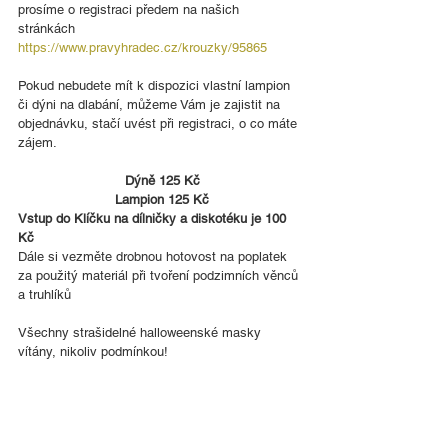
prosíme o registraci předem na našich 
stránkách 
https://www.pravyhradec.cz/krouzky/95865
Pokud nebudete mít k dispozici vlastní lampion 
či dýni na dlabání, můžeme Vám je zajistit na 
objednávku, stačí uvést při registraci, o co máte 
zájem. 
 Dýně 125 Kč
 Lampion 125 Kč
Vstup do Klíčku na dílničky a diskotéku je 100 
Kč
Dále si vezměte drobnou hotovost na poplatek 
za použitý materiál při tvoření podzimních věnců 
a truhlíků 
Všechny strašidelné halloweenské masky 
vítány, nikoliv podmínkou!