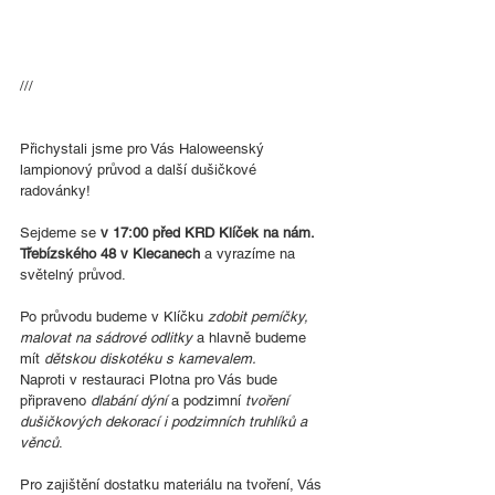
///
Přichystali jsme pro Vás Haloweenský 
lampionový průvod a další dušičkové 
radovánky! 
Sejdeme se
 v 17:00 před KRD Klíček na nám. 
Třebízského 48 v Klecanech
 a vyrazíme na 
světelný průvod. 
Po průvodu budeme v Klíčku 
zdobit perníčky, 
malovat na sádrové odlitky
 a hlavně budeme 
mít 
dětskou diskotéku s karnevalem.
Naproti v restauraci Plotna pro Vás bude 
připraveno 
dlabání dýní
 a podzimní 
tvoření 
dušičkových dekorací i podzimních truhlíků a 
věnců
. 
Pro zajištění dostatku materiálu na tvoření, Vás 