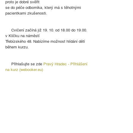
proto je dobré svěřit
se do péče odborníka, který má s těhotnými 
pacientkami zkušenosti.
     Cvičení začíná již 19. 10. od 18.00 do 19.00. 
v Klíčku na náměstí
Třebízského 48. Nabízíme možnost hlídání dětí 
během kurzu.
     Přihlašujte se zde 
Pravý Hradec - Přihlášení 
na kurz (webooker.eu)