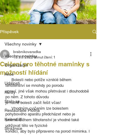
Příspěvek
Všechny novinky
brabnikovaradka
Všechny novinky
13. 10. 2022
Minut čtení: 1
Cvičení pro těhotné maminky s
Organizační
možností hlídání
Akce
     Bolesti nebo potíže vzniklé během 
Události
těhotenství se mnohdy po porodu
upraví, jiné však mohou přetrvávat i dlouhodobě 
Kurzy
po něm. Z tohoto důvodu
Stalo se...
je nutné bolesti začít řešit včas!
     Vhodným cvičením lze bolestem 
Restaurace Plotna
pohybového aparátu předcházet nebo je
Kalendář
zmírnit. Během těhotenství je vhodné také 
udržovat tělo ve fyzické
Strážnice
kondici, aby bylo připraveno na porod miminka. I 